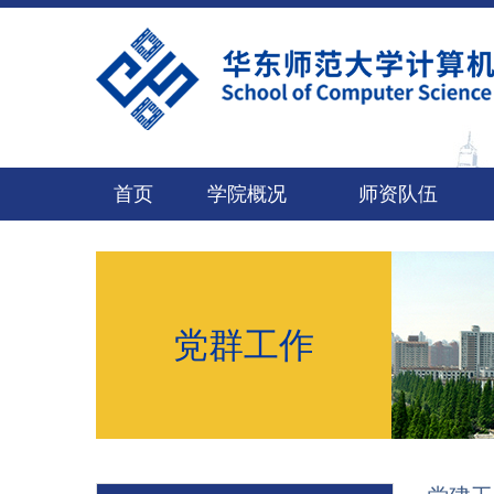
首页
学院概况
师资队伍
党群工作