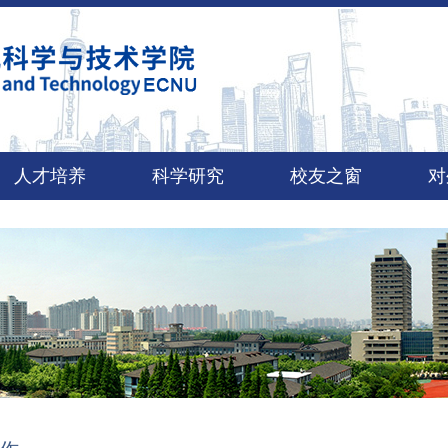
人才培养
科学研究
校友之窗
对