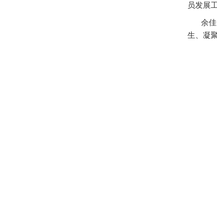
员发展
余佳、
生、凝