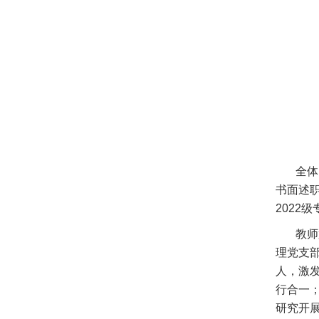
全体党
书面述
2022
教师第
理党支
人，激
行合一；
研究开